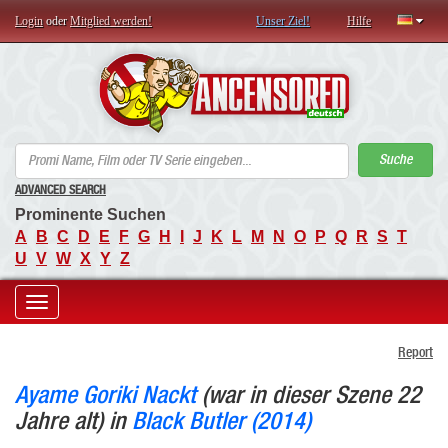
Login
oder
Mitglied werden!
Unser Ziel!
Hilfe
AN
Suche
ADVANCED SEARCH
Prominente Suchen
A
B
C
D
E
F
G
H
I
J
K
L
M
N
O
P
Q
R
S
T
U
V
W
X
Y
Z
Toggle
Report
navigation
Ayame Goriki Nackt
(war in dieser Szene 22
Jahre alt) in
Black Butler (2014)